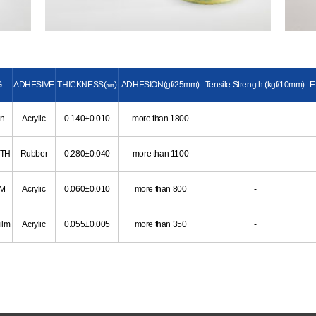
G
ADHESIVE
THICKNESS(㎜)
ADHESION(gf/25mm)
Tensile Strength (kgf/10mm)
E
en
Acrylic
0.140±0.010
more than 1800
-
OTH
Rubber
0.280±0.040
more than 1100
-
LM
Acrylic
0.060±0.010
more than 800
-
ilm
Acrylic
0.055±0.005
more than 350
-