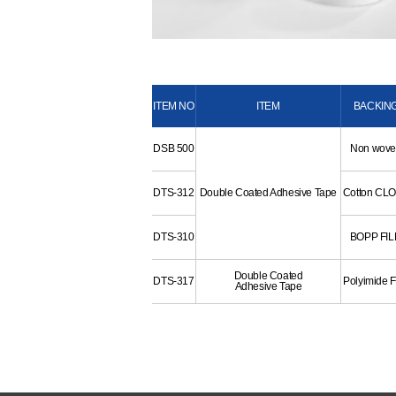
ITEM NO
ITEM
BACKIN
DSB 500
Non wov
DTS-312
Double Coated Adhesive Tape
Cotton CL
DTS-310
BOPP FI
Double Coated
DTS-317
Polyimide F
Adhesive Tape