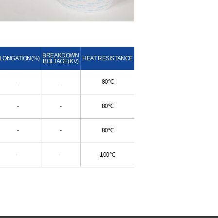
BREAKDOWN
LONGATION(%)
HEAT RESISTANCE
BOLTAGE(KV)
-
-
80℃
-
-
80℃
-
-
80℃
-
-
100℃